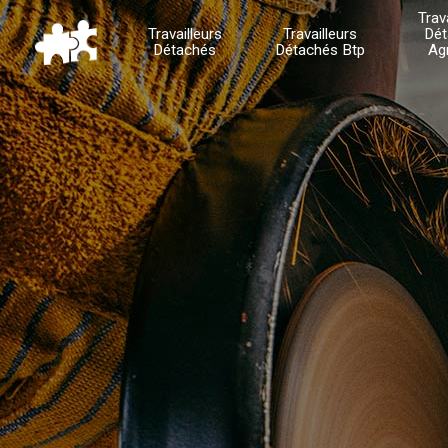
Trav
Travailleurs
Travailleurs
Dét
Détachés
Détachés Btp
Ag