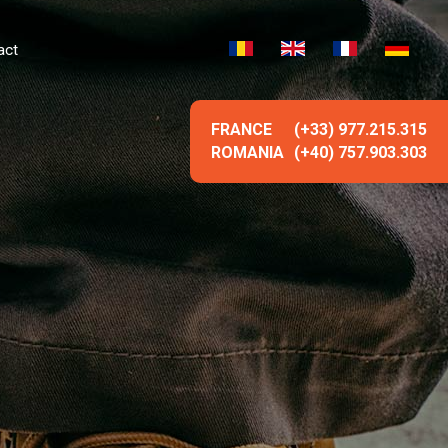
act
FRANCE
(+33) 977.215.315
ROMANIA
(+40) 757.903.303