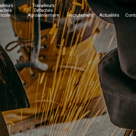
ailleurs
Travailleurs
achés
Détachés
ricole
Agroalimentaire
Recrutement
Actualités
Cont