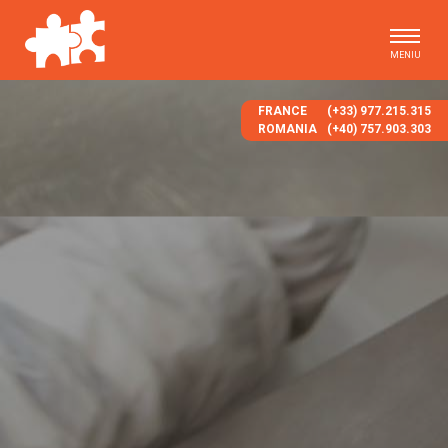
MENIU
FRANCE
(+33) 977.215.315
ROMANIA
(+40) 757.903.303