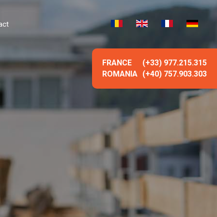
act
FRANCE
(+33) 977.215.315
ROMANIA
(+40) 757.903.303