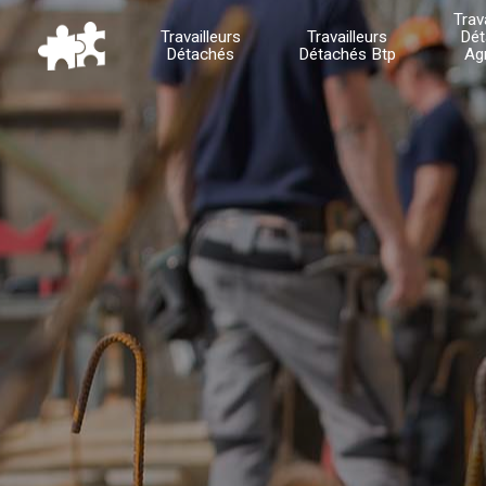
Trav
Travailleurs
Travailleurs
Dét
Détachés
Détachés Btp
Ag