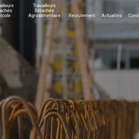
ailleurs
Travailleurs
achés
Détachés
ricole
Agroalimentaire
Recrutement
Actualités
Cont